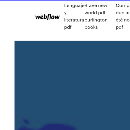
Lenguaje
Brave new
Compt
y
world pdf
dun a
literatura
burlington
été no
pdf
books
pdf