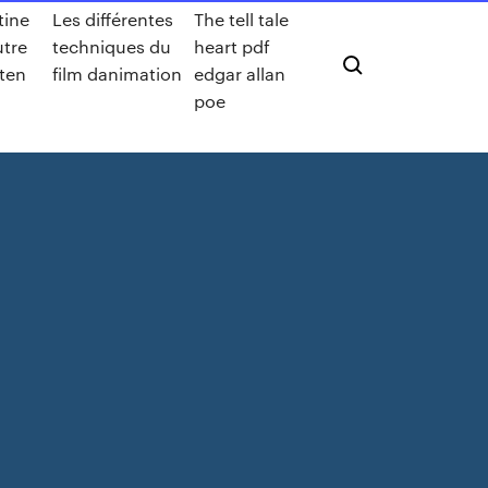
ine
Les différentes
The tell tale
utre
techniques du
heart pdf
ten
film danimation
edgar allan
poe